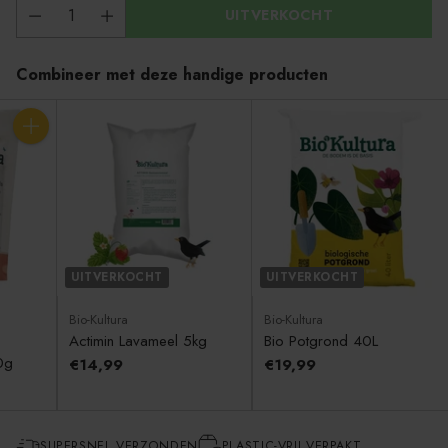
UITVERKOCHT
Combineer met deze handige producten
Aantal
UITVERKOCHT
UITVERKOCHT
Bio-Kultura
Bio-Kultura
Actimin Lavameel 5kg
Bio Potgrond 40L
0g
€14,99
€19,99
SUPERSNEL VERZONDEN
PLASTIC-VRIJ VERPAKT