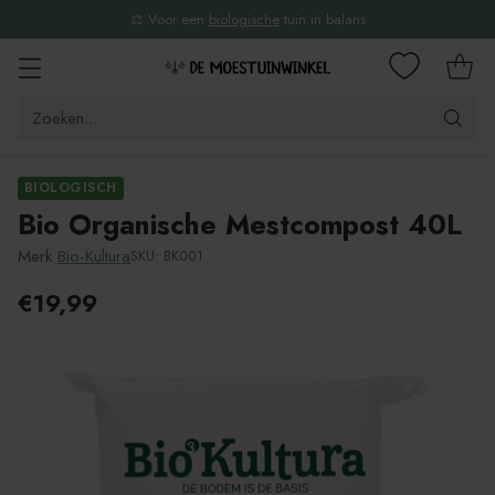
⚖️ Voor een
biologische
tuin in balans
Zoeken...
BIOLOGISCH
Bio Organische Mestcompost 40L
Merk
Bio-Kultura
SKU: BK001
€19,99
Adviesprijs