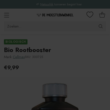
🌱
Natuurlijk
tuinieren begint hier
Zoeken...
BIOLOGISCH
Bio Rootbooster
Merk
Cellmax
SKU: 300725
€9,99
Adviesprijs