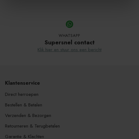
Product
wordt
toegevoegd
aan
WHATSAPP
Winkelwagen
Supersnel contact
Klik hier en stuur ons een bericht
Klantenservice
Direct herroepen
Bestellen & Betalen
Verzenden & Bezorgen
Retourneren & Terugbetalen
Garantie & Klachten