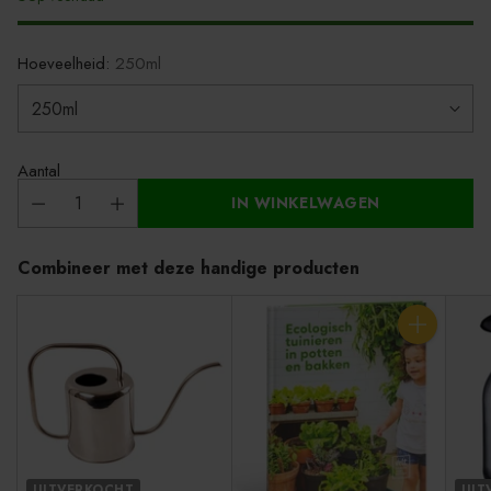
Hoeveelheid:
250ml
Aantal
IN WINKELWAGEN
Combineer met deze handige producten
Aantal
UITVERKOCHT
UIT