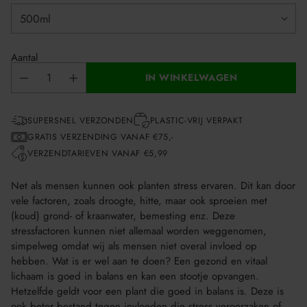
Aantal
IN WINKELWAGEN
SUPERSNEL VERZONDEN
PLASTIC-VRIJ VERPAKT
GRATIS VERZENDING VANAF €75,-
VERZENDTARIEVEN VANAF €5,99
Net als mensen kunnen ook planten stress ervaren. Dit kan door
vele factoren, zoals droogte, hitte, maar ook sproeien met
(koud) grond- of kraanwater, bemesting enz. Deze
stressfactoren kunnen niet allemaal worden weggenomen,
simpelweg omdat wij als mensen niet overal invloed op
hebben. Wat is er wel aan te doen? Een gezond en vitaal
lichaam is goed in balans en kan een stootje opvangen.
Hetzelfde geldt voor een plant die goed in balans is. Deze is
ook beter bestand tegen invloeden die stress veroorzaken of