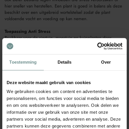
hier sneller van herstellen. Een plant is goed in balans als deze
beschikt over een uitgebreid wortelstelsel zodat de plant
voldoende vocht en voeding op kan nemen.
Toepassing Anti Stress
Bruikbaar voor de siertuin, moestuin en kuipplanten door
middel van aangieten of spuiten, waarbij dit laatste de voorkeur
heeft. Eetbare gewassen kunnen na 2 tot 3 dagen
geconsumeerd worden.
Toestemming
Details
Over
Gebruik
Spuiten: 100 ml Pireco oplossen in 5 liter water (goed voor 25
m2).
Deze website maakt gebruik van cookies
Aangieten: 20 ml Pireco oplossen in 1 liter water (goed voor 5
We gebruiken cookies om content en advertenties te
m2).
personaliseren, om functies voor social media te bieden
Veilig voor mens, dier en bijen
en om ons websiteverkeer te analyseren. Ook delen we
Pireco Anti Stress bestaat uit een specifiek werkend, natuurlijk
informatie over uw gebruik van onze site met onze
kruidenmengsel en is veilig voor mens, dier en bijen. Het
partners voor social media, adverteren en analyse. Deze
middel wordt opgenomen door de bladeren van de plant.
partners kunnen deze gegevens combineren met andere