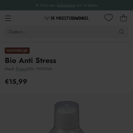
⚖️ Voor een
biologische
tuin in balans
Zoeken...
NATUURLIJK
Bio Anti Stress
Merk
Pireco
SKU: PI062946
€15,99
Adviesprijs