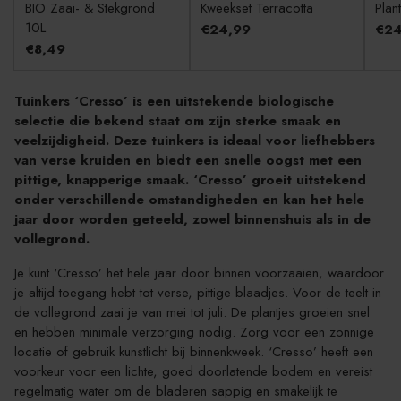
BIO Zaai- & Stekgrond
Kweekset Terracotta
Plan
10L
€24,99
€24
€8,49
Tuinkers ‘Cresso’ is een uitstekende biologische
selectie die bekend staat om zijn sterke smaak en
veelzijdigheid. Deze tuinkers is ideaal voor liefhebbers
van verse kruiden en biedt een snelle oogst met een
pittige, knapperige smaak. ‘Cresso’ groeit uitstekend
onder verschillende omstandigheden en kan het hele
jaar door worden geteeld, zowel binnenshuis als in de
vollegrond.
Je kunt ‘Cresso’ het hele jaar door binnen voorzaaien, waardoor
je altijd toegang hebt tot verse, pittige blaadjes. Voor de teelt in
de vollegrond zaai je van mei tot juli. De plantjes groeien snel
en hebben minimale verzorging nodig. Zorg voor een zonnige
locatie of gebruik kunstlicht bij binnenkweek. ‘Cresso’ heeft een
voorkeur voor een lichte, goed doorlatende bodem en vereist
regelmatig water om de bladeren sappig en smakelijk te