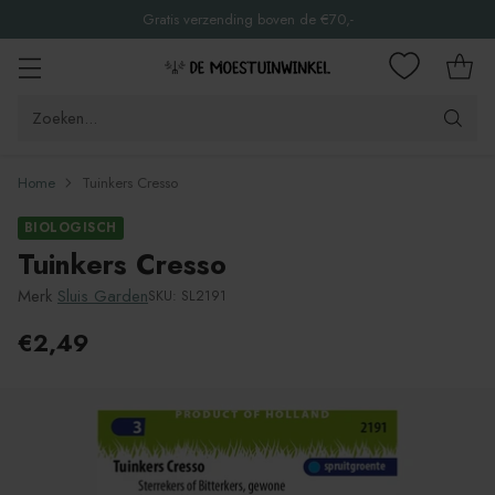
Gratis verzending boven de €70,-
Zoeken...
Home
Tuinkers Cresso
BIOLOGISCH
Tuinkers Cresso
Merk
Sluis Garden
SKU: SL2191
€2,49
Adviesprijs