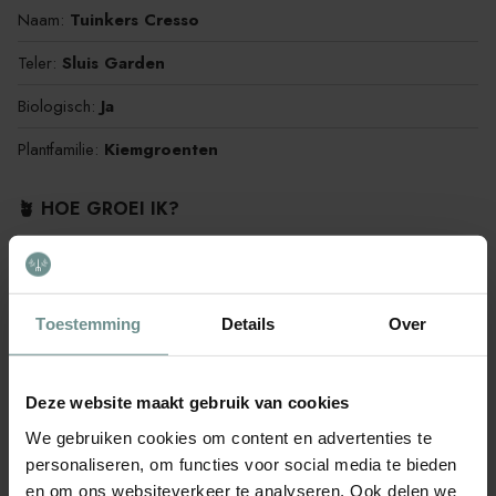
Naam:
Tuinkers Cresso
Teler:
Sluis Garden
Biologisch:
Ja
Plantfamilie:
Kiemgroenten
🪴 HOE GROEI IK?
Moeilijkheidsgraad:
Makkelijk
Bemesting:
Weinig
Toestemming
Details
Over
Waterbehoefte:
Veel
Geschikt voor een Pot:
Ja
Deze website maakt gebruik van cookies
Eenjarig/meerjarig:
Eenjarig
We gebruiken cookies om content en advertenties te
personaliseren, om functies voor social media te bieden
🌱 WANNEER GROEI IK?
en om ons websiteverkeer te analyseren. Ook delen we