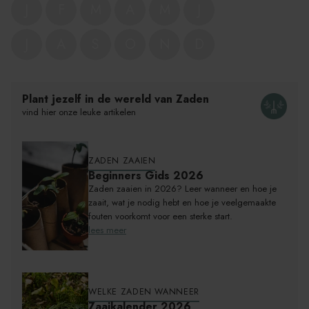
J
F
M
A
M
J
J
A
S
O
N
D
Product
wordt
toegevoegd
Plant jezelf in de wereld van Zaden
aan
vind hier onze leuke artikelen
Winkelwagen
ZADEN ZAAIEN
Beginners Gids 2026
Zaden zaaien in 2026? Leer wanneer en hoe je
zaait, wat je nodig hebt en hoe je veelgemaakte
fouten voorkomt voor een sterke start.
lees meer
WELKE ZADEN WANNEER
Zaaikalender 2026