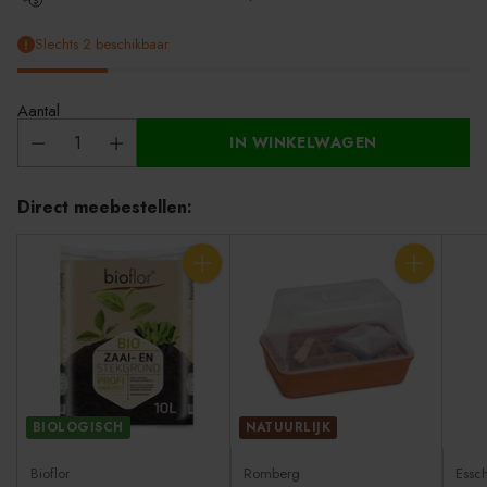
Slechts 2 beschikbaar
Aantal
IN WINKELWAGEN
Direct meebestellen:
Aantal
Aantal
BIOLOGISCH
NATUURLIJK
Bioflor
Romberg
Essch