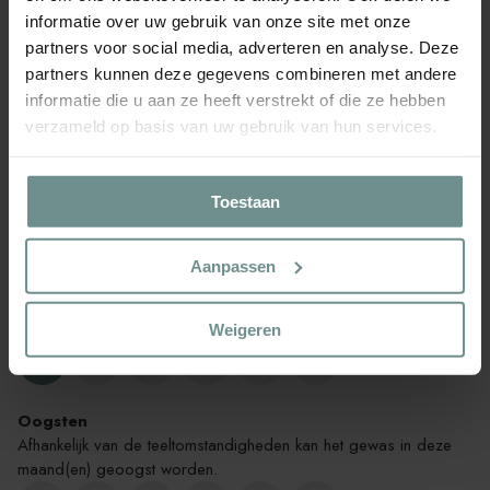
Zaaien onder glas
informatie over uw gebruik van onze site met onze
Zaaien onder glas is het planten van zaden in beschermde
partners voor social media, adverteren en analyse. Deze
omgevingen zoals kassen of kweekbakken.
partners kunnen deze gegevens combineren met andere
J
F
M
A
M
J
informatie die u aan ze heeft verstrekt of die ze hebben
verzameld op basis van uw gebruik van hun services.
J
A
S
O
N
D
Toestaan
Zaaien in Volle Grond
Zaaien in de volle grond is het rechtstreeks planten van zaden in
Aanpassen
de onbeschermde grond.
J
F
M
A
M
J
Weigeren
J
A
S
O
N
D
Oogsten
Afhankelijk van de teeltomstandigheden kan het gewas in deze
maand(en) geoogst worden.