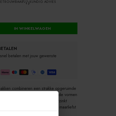
BETROUWBAAR
KUNDIG ADVIES
IN WINKELWAGEN
BETALEN
 snel betalen met jouw gewenste
akken combineren een strakke opgeruimde
xtreme duurzaamheid. De mooie ronde vormen
t Zincalume. Zincalume is een verzinkt
 is zo duurzaam dat je van Vitavia maarliefst
 op het doorroesten van de bak.