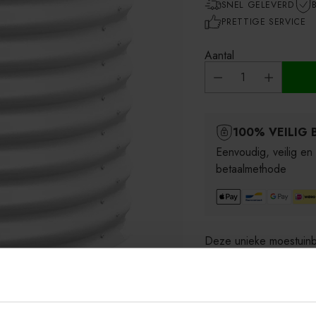
SNEL GELEVERD
PRETTIGE SERVICE
Aantal
100% VEILIG 
Eenvoudig, veilig en
betaalmethode
Deze unieke moestuinb
uitstraling met een e
zijn gemaakt van robuus
aluminium. Dit materiaal
15 jaar garantie krijgt