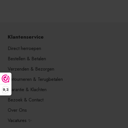
Klantenservice
Direct herroepen
Bestellen & Betalen
Verzenden & Bezorgen
Retourneren & Terugbetalen
Garantie & Klachten
9,3
Bezoek & Contact
Over Ons
Vacatures ✨