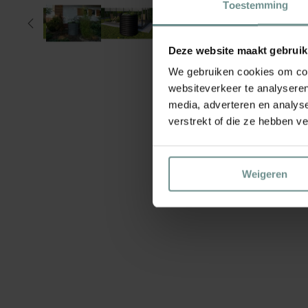
Toestemming
Deze website maakt gebruik
We gebruiken cookies om cont
websiteverkeer te analyseren
media, adverteren en analys
verstrekt of die ze hebben v
Weigeren