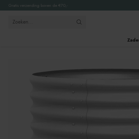
Gratis verzending boven de €70,-
Zoeken...
Zade