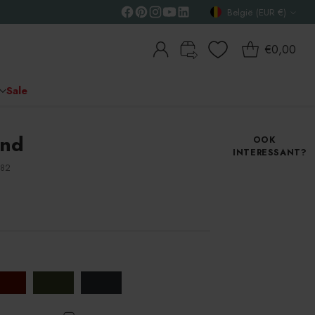
België (EUR €)
Valuta
€0,00
Sale
ond
OOK
INTERESSANT?
582