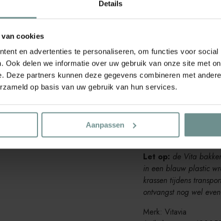
Details
Met Vita moestuinbakke
zoals jij wilt. De Vita
 van cookies
in 4 vormen (rond, basi
ook nog eens verkrijgba
ent en advertenties te personaliseren, om functies voor social
. Ook delen we informatie over uw gebruik van onze site met on
De Vita 858 Rond
hee
e. Deze partners kunnen deze gegevens combineren met andere i
erzameld op basis van uw gebruik van hun services.
Inhoud 460 liter
Oppervlakte
0,6
Afmetingen: 82 x
Aanpassen
Materiaal: 100% 
Let op:
de Vita bakke
in een blauw plastic w
krassen tijdens transpo
ontvangst nog wel even 
Merk: Vitavia