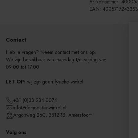
Artikelnummer: 40005
EAN: 4005717243333
Product
wordt
toegevoegd
aan
Contact
Winkelwagen
Heb je vragen? Neem contact met ons op.
We zijn bereikbaar van maandag t/m vrijdag van
09.00 tot 17.00
LET OP:
wij zijn
geen
fysieke winkel
+31 (0)33 234 0074
info@demoestuinwinkel.nl
Argonweg 26C, 3812RB, Amersfoort
Volg ons