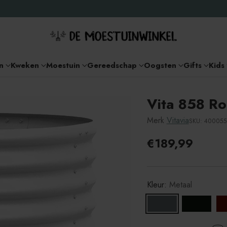
n
Kweken
Moestuin
Gereedschap
Oogsten
Gifts
Kids
Vita 858 R
Merk
Vitavia
SKU: 40005
€189,99
Adviesprijs
Kleur:
Metaal